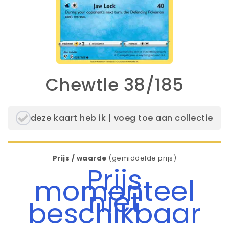
Chewtle 38/185
deze kaart heb ik | voeg toe aan collectie
Prijs / waarde
(gemiddelde prijs)
Prijs
momenteel
niet
beschikbaar