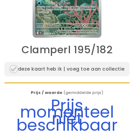
Clamperl 195/182
deze kaart heb ik | voeg toe aan collectie
Prijs / waarde
(gemiddelde prijs)
Prijs
momenteel
niet
beschikbaar