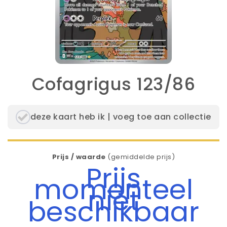
Cofagrigus 123/86
deze kaart heb ik | voeg toe aan collectie
Prijs / waarde
(gemiddelde prijs)
Prijs
momenteel
niet
beschikbaar