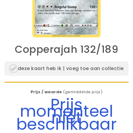
Copperajah 132/189
deze kaart heb ik | voeg toe aan collectie
Prijs / waarde
(gemiddelde prijs)
Prijs
momenteel
niet
beschikbaar