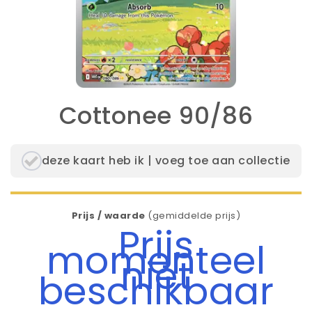
Cottonee 90/86
deze kaart heb ik | voeg toe aan collectie
Prijs / waarde
(gemiddelde prijs)
Prijs
momenteel
niet
beschikbaar