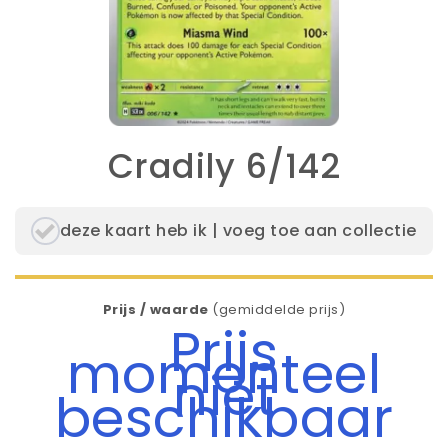
Cradily 6/142
deze kaart heb ik | voeg toe aan collectie
Prijs / waarde
(gemiddelde prijs)
Prijs
momenteel
niet
beschikbaar