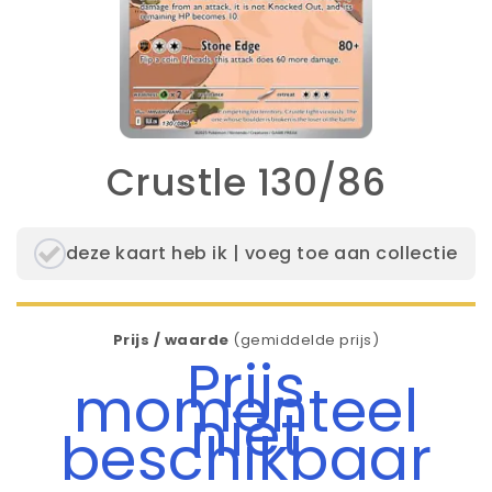
Crustle 130/86
deze kaart heb ik | voeg toe aan collectie
Prijs / waarde
(gemiddelde prijs)
Prijs
momenteel
niet
beschikbaar