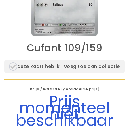
Cufant 109/159
deze kaart heb ik | voeg toe aan collectie
Prijs / waarde
(gemiddelde prijs)
Prijs
momenteel
niet
beschikbaar