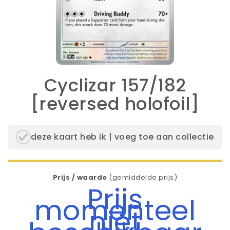
Cyclizar 157/182
[reversed holofoil]
deze kaart heb ik | voeg toe aan collectie
Prijs / waarde
(gemiddelde prijs)
Prijs
momenteel
niet