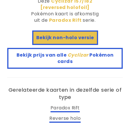
Deze
Cyclizar 157/182
[reversed holofoil]
Pokémon kaart is afkomstig
uit de
Paradox Rift
serie.
Bekijk non-holo versie
Bekijk prijs van alle
Cyclizar
Pokémon
cards
Gerelateerde kaarten in dezelfde serie of
type
Paradox Rift
Reverse holo