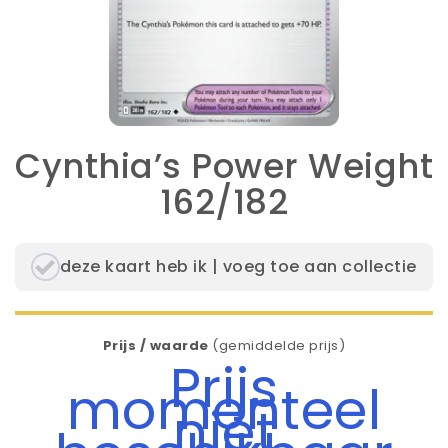
Cynthia’s Power Weight
162/182
deze kaart heb ik | voeg toe aan collectie
Prijs / waarde
(gemiddelde prijs)
Prijs
momenteel
niet