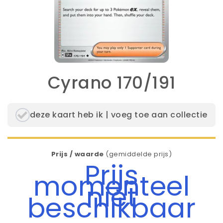
Cyrano 170/191
deze kaart heb ik | voeg toe aan collectie
Prijs / waarde
(gemiddelde prijs)
Prijs
momenteel
niet
beschikbaar