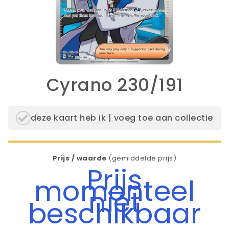
Cyrano 230/191
deze kaart heb ik | voeg toe aan collectie
Prijs / waarde
(gemiddelde prijs)
Prijs
momenteel
niet
beschikbaar