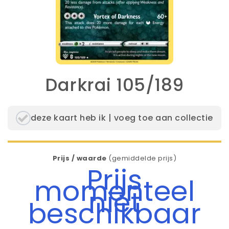
Darkrai 105/189
deze kaart heb ik | voeg toe aan collectie
Prijs / waarde
(gemiddelde prijs)
Prijs
momenteel
niet
beschikbaar