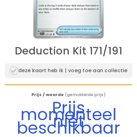
Deduction Kit 171/191
deze kaart heb ik | voeg toe aan collectie
Prijs / waarde
(gemiddelde prijs)
Prijs
momenteel
niet
beschikbaar