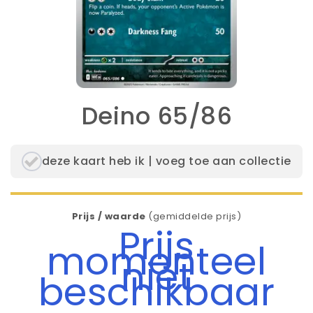
Deino 65/86
deze kaart heb ik | voeg toe aan collectie
Prijs / waarde
(gemiddelde prijs)
Prijs
momenteel
niet
beschikbaar