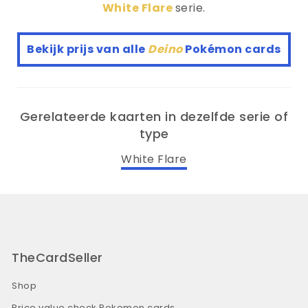
White Flare
serie.
Bekijk prijs van alle
Deino
Pokémon cards
Gerelateerde kaarten in dezelfde serie of
type
White Flare
TheCardSeller
Shop
Price value check Pokemon cards