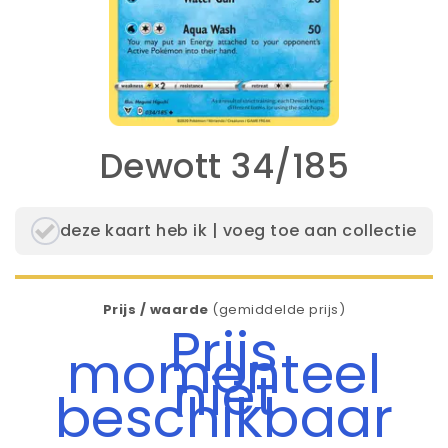
Dewott 34/185
deze kaart heb ik | voeg toe aan collectie
Prijs / waarde
(gemiddelde prijs)
Prijs
momenteel
niet
beschikbaar