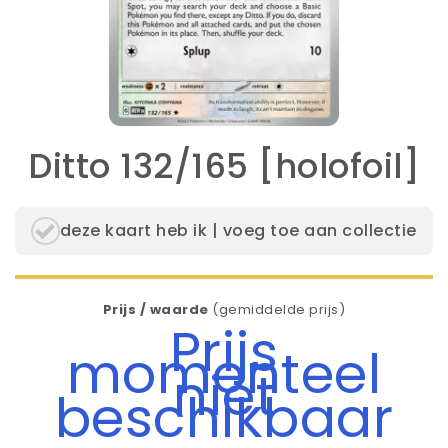
Ditto 132/165 [holofoil]
deze kaart heb ik | voeg toe aan collectie
Prijs / waarde
(gemiddelde prijs)
Prijs
momenteel
niet
beschikbaar