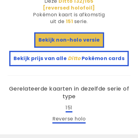
Deze
Ditto 132/165
[reversed holofoil]
Pokémon kaart is afkomstig
uit de
151
serie.
Bekijk non-holo versie
Bekijk prijs van alle
Ditto
Pokémon cards
Gerelateerde kaarten in dezelfde serie of
type
151
Reverse holo