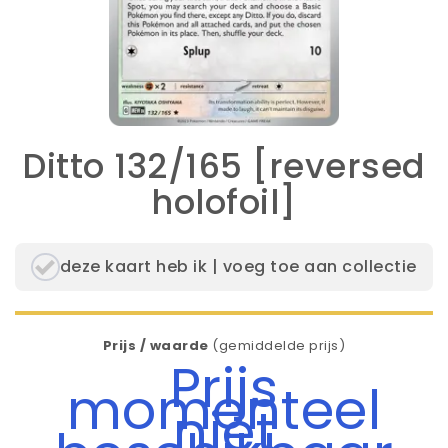
Ditto 132/165 [reversed
holofoil]
deze kaart heb ik | voeg toe aan collectie
Prijs / waarde
(gemiddelde prijs)
Prijs
momenteel
niet