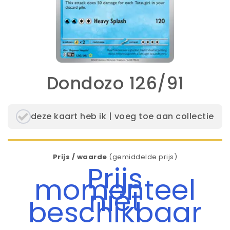
Dondozo 126/91
deze kaart heb ik | voeg toe aan collectie
Prijs / waarde
(gemiddelde prijs)
Prijs
momenteel
niet
beschikbaar