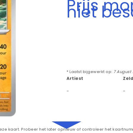
Prijs m
niet be
* Laatst bijgewerkt op:
7 August
Artiest
Zel
-
-
ze kaart. Probeer het later opnieuw of controleer het kaartnu