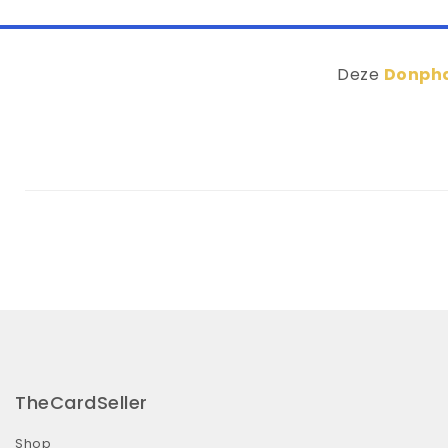
Deze
Donpha
TheCardSeller
Shop