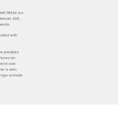
ME FREAK inc.
ntendo 3DS,
tendo.
iated with
e plaatjes
tures en
eerd aan
er is een
enige schade.