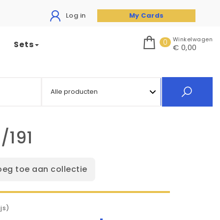
Log in
My Cards
Winkelwagen
0
Sets
€ 0,00
/191
oeg toe aan collectie
js)