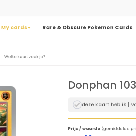
My cards
Rare & Obscure Pokemon Cards
earch for:
Donphan 103
deze kaart heb ik | v
Prijs / waarde
(gemiddelde pri