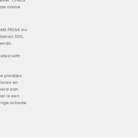
eller. Check
ate online
ME FREAK inc.
ntendo 3DS,
tendo.
iated with
e plaatjes
tures en
eerd aan
er is een
enige schade.