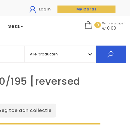
Log in
My Cards
Winkelwagen
0
Sets
€ 0,00
0/195 [reversed
oeg toe aan collectie