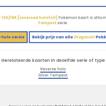
 130/195 [reversed holofoil]
Pokémon kaart is afkoms
Tempest
serie.
-holo versie
Bekijk prijs van alle
Dragonair
Poké
Gerelateerde kaarten in dezelfde serie of type
Reverse holo
Silver Tempest