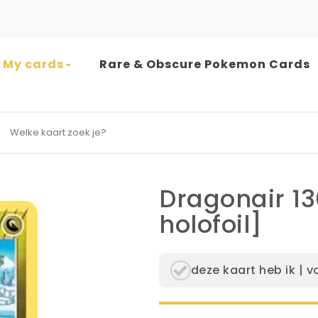
My cards
Rare & Obscure Pokemon Cards
earch for:
Dragonair 13
holofoil]
deze kaart heb ik | v