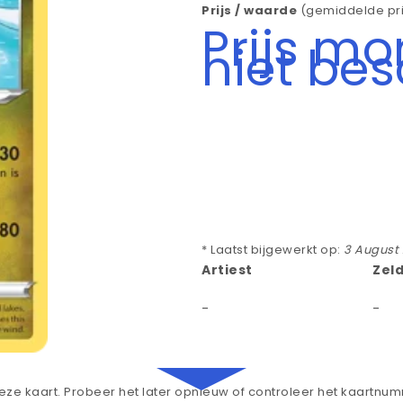
Prijs / waarde
(gemiddelde pri
Prijs m
niet be
* Laatst bijgewerkt op:
3 August
Artiest
Zel
-
-
ze kaart. Probeer het later opnieuw of controleer het kaartnu