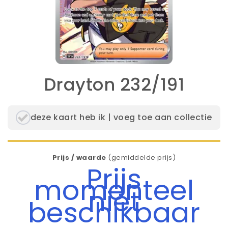
Drayton 232/191
deze kaart heb ik | voeg toe aan collectie
Prijs / waarde
(gemiddelde prijs)
Prijs
momenteel
niet
beschikbaar