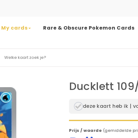
My cards
Rare & Obscure Pokemon Cards
earch for:
Ducklett 109
deze kaart heb ik | v
Prijs / waarde
(gemiddelde pri