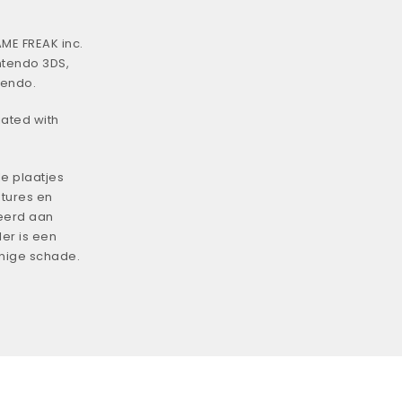
ME FREAK inc.
ntendo 3DS,
tendo.
iated with
e plaatjes
tures en
eerd aan
er is een
enige schade.