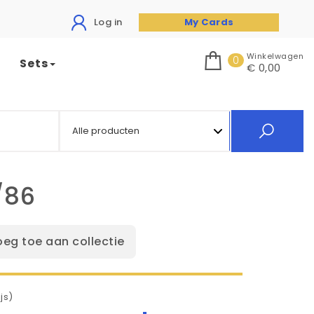
Log in
My Cards
Winkelwagen
0
Sets
€ 0,00
/86
oeg toe aan collectie
js)