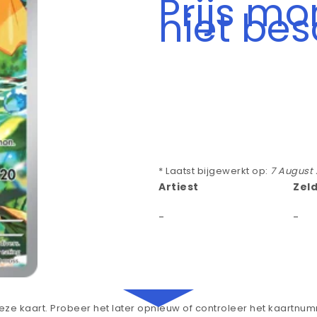
Prijs m
niet be
* Laatst bijgewerkt op:
7 August
Artiest
Zel
-
-
ze kaart. Probeer het later opnieuw of controleer het kaartnu