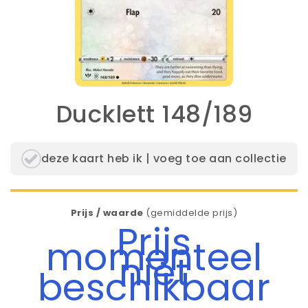
Ducklett 148/189
deze kaart heb ik | voeg toe aan collectie
Prijs / waarde
(gemiddelde prijs)
Prijs
momenteel
niet
beschikbaar