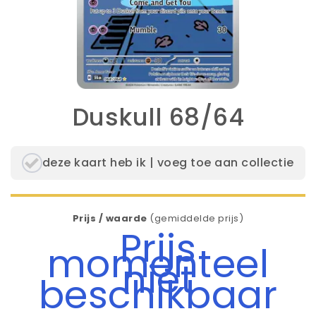
Duskull 68/64
deze kaart heb ik | voeg toe aan collectie
Prijs / waarde
(gemiddelde prijs)
Prijs
momenteel
niet
beschikbaar