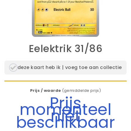
Eelektrik 31/86
deze kaart heb ik | voeg toe aan collectie
Prijs / waarde
(gemiddelde prijs)
Prijs
momenteel
niet
beschikbaar