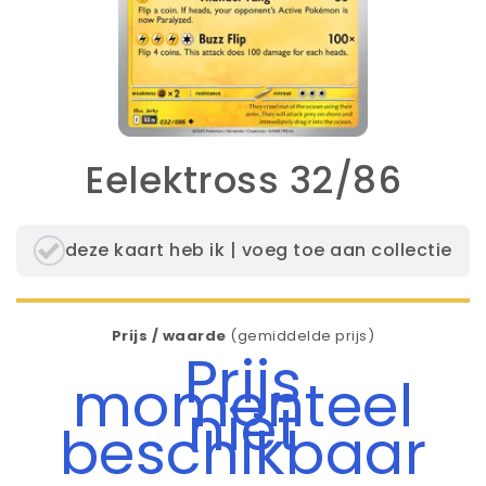
Eelektross 32/86
deze kaart heb ik | voeg toe aan collectie
Prijs / waarde
(gemiddelde prijs)
Prijs
momenteel
niet
beschikbaar