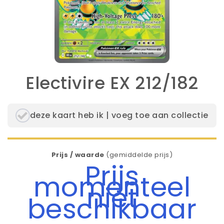
Electivire EX 212/182
deze kaart heb ik | voeg toe aan collectie
Prijs / waarde
(gemiddelde prijs)
Prijs
momenteel
niet
beschikbaar