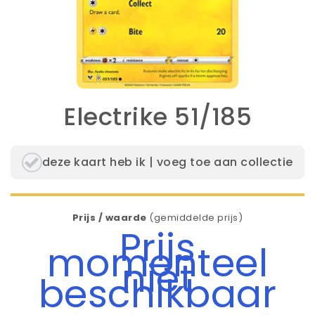
Electrike 51/185
deze kaart heb ik | voeg toe aan collectie
Prijs / waarde
(gemiddelde prijs)
Prijs
momenteel
niet
beschikbaar