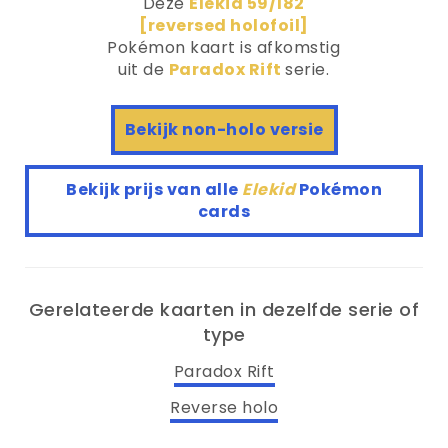
Deze
Elekid 59/182
[reversed holofoil]
Pokémon kaart is afkomstig
uit de
Paradox Rift
serie.
Bekijk non-holo versie
Bekijk prijs van alle
Elekid
Pokémon
cards
Gerelateerde kaarten in dezelfde serie of
type
Paradox Rift
Reverse holo