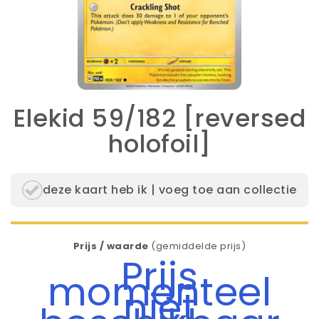
Elekid 59/182 [reversed
holofoil]
deze kaart heb ik | voeg toe aan collectie
Prijs / waarde
(gemiddelde prijs)
Prijs
momenteel
niet