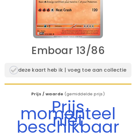
Emboar 13/86
deze kaart heb ik | voeg toe aan collectie
Prijs / waarde
(gemiddelde prijs)
Prijs
momenteel
niet
beschikbaar