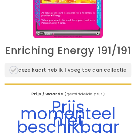
Enriching Energy 191/191
deze kaart heb ik | voeg toe aan collectie
Prijs / waarde
(gemiddelde prijs)
Prijs
momenteel
niet
beschikbaar