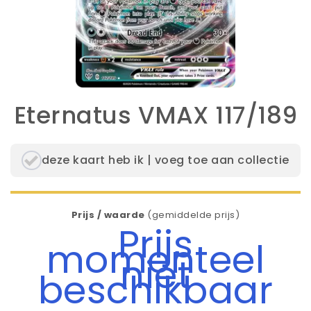
Eternatus VMAX 117/189
deze kaart heb ik | voeg toe aan collectie
Prijs / waarde
(gemiddelde prijs)
Prijs
momenteel
niet
beschikbaar