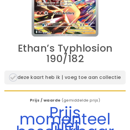
Ethan’s Typhlosion
190/182
deze kaart heb ik | voeg toe aan collectie
Prijs / waarde
(gemiddelde prijs)
Prijs
momenteel
niet