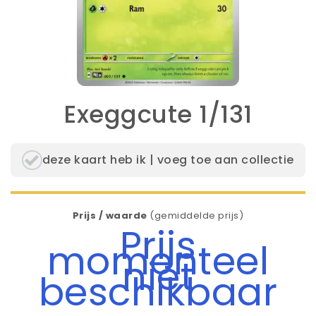
Exeggcute 1/131
deze kaart heb ik | voeg toe aan collectie
Prijs / waarde
(gemiddelde prijs)
Prijs
momenteel
niet
beschikbaar