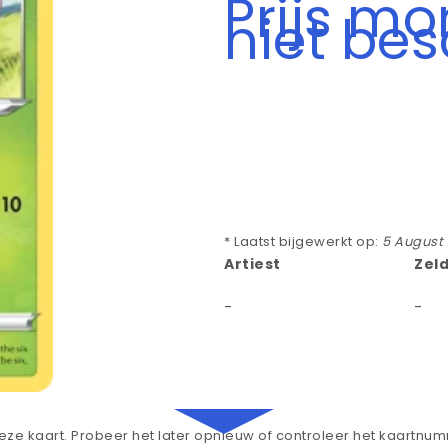
Prijs m
niet be
* Laatst bijgewerkt op:
5 August
Artiest
Zel
-
-
ze kaart. Probeer het later opnieuw of controleer het kaartnu