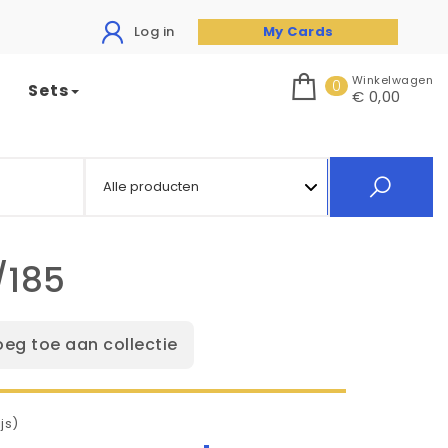
Log in
My Cards
Winkelwagen
0
Sets
€ 0,00
/185
oeg toe aan collectie
js)