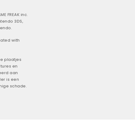
ME FREAK inc.
ntendo 3DS,
tendo.
iated with
e plaatjes
tures en
eerd aan
er is een
enige schade.