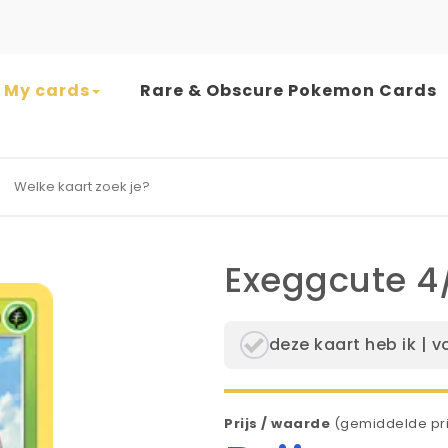
My cards
Rare & Obscure Pokemon Cards
earch for:
Exeggcute 4
deze kaart heb ik | v
Prijs / waarde
(gemiddelde pri