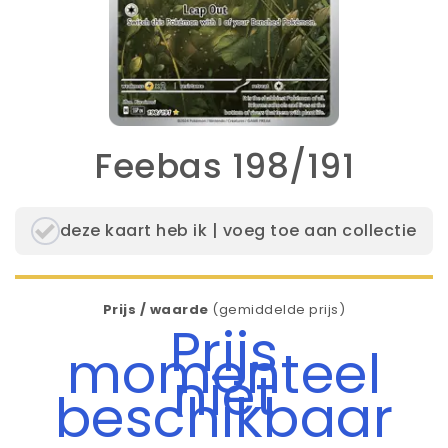
Feebas 198/191
deze kaart heb ik | voeg toe aan collectie
Prijs / waarde
(gemiddelde prijs)
Prijs
momenteel
niet
beschikbaar