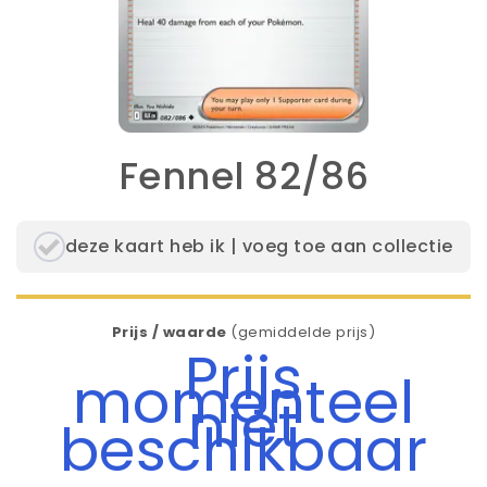
Fennel 82/86
deze kaart heb ik | voeg toe aan collectie
Prijs / waarde
(gemiddelde prijs)
Prijs
momenteel
niet
beschikbaar