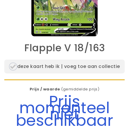
Flapple V 18/163
deze kaart heb ik | voeg toe aan collectie
Prijs / waarde
(gemiddelde prijs)
Prijs
momenteel
niet
beschikbaar