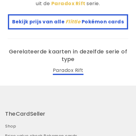
uit de
Paradox Rift
serie.
Bekijk prijs van alle
Flittle
Pokémon cards
Gerelateerde kaarten in dezelfde serie of
type
Paradox Rift
TheCardSeller
Shop
Price value check Pokemon cards