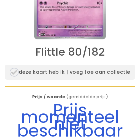
Flittle 80/182
deze kaart heb ik | voeg toe aan collectie
Prijs / waarde
(gemiddelde prijs)
Prijs
momenteel
niet
beschikbaar