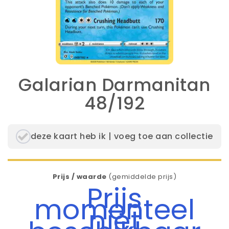
Galarian Darmanitan
48/192
deze kaart heb ik | voeg toe aan collectie
Prijs / waarde
(gemiddelde prijs)
Prijs
momenteel
niet