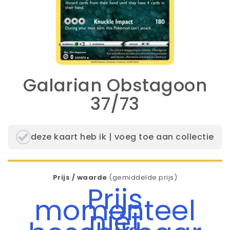
Galarian Obstagoon
37/73
deze kaart heb ik | voeg toe aan collectie
Prijs / waarde
(gemiddelde prijs)
Prijs
momenteel
niet