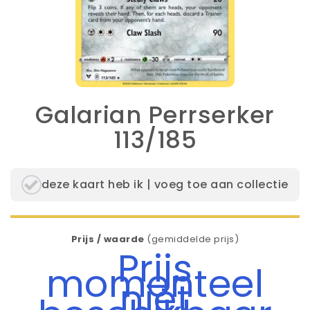
Galarian Perrserker
113/185
deze kaart heb ik | voeg toe aan collectie
Prijs / waarde
(gemiddelde prijs)
Prijs
momenteel
niet