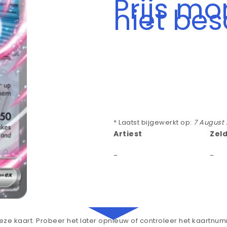
Prijs m
niet be
* Laatst bijgewerkt op:
7 August
Artiest
Zel
-
-
ze kaart. Probeer het later opnieuw of controleer het kaartnu