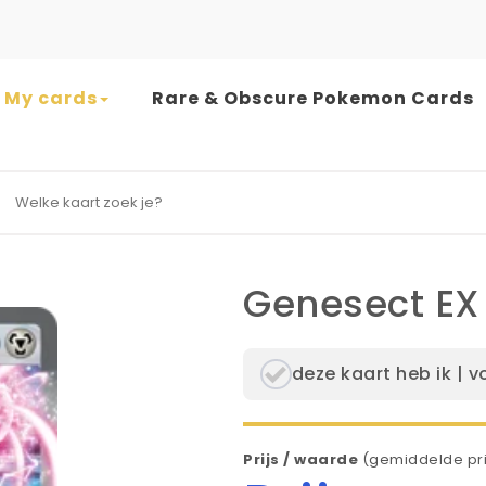
My cards
Rare & Obscure Pokemon Cards
earch for:
Genesect EX
deze kaart heb ik | v
Prijs / waarde
(gemiddelde pri