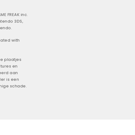
ME FREAK inc.
ntendo 3DS,
tendo.
iated with
e plaatjes
tures en
eerd aan
er is een
enige schade.