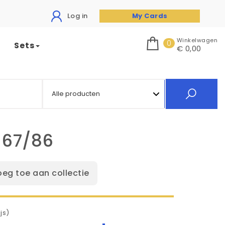
Log in
My Cards
Winkelwagen
0
Sets
€ 0,00
 67/86
oeg toe aan collectie
js)