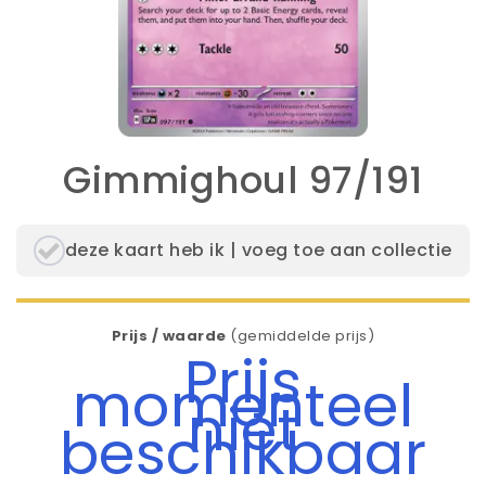
Gimmighoul 97/191
deze kaart heb ik | voeg toe aan collectie
Prijs / waarde
(gemiddelde prijs)
Prijs
momenteel
niet
beschikbaar