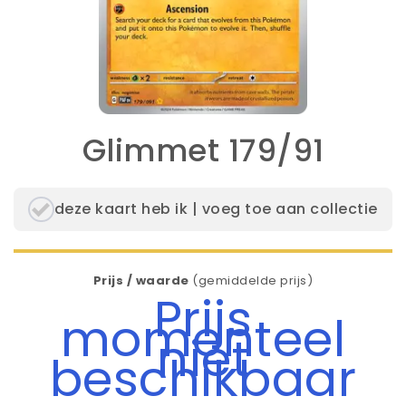
Glimmet 179/91
deze kaart heb ik | voeg toe aan collectie
Prijs / waarde
(gemiddelde prijs)
Prijs
momenteel
niet
beschikbaar