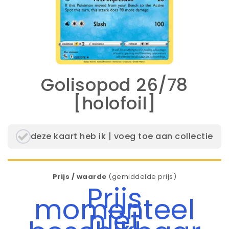
Golisopod 26/78
[holofoil]
deze kaart heb ik | voeg toe aan collectie
Prijs / waarde
(gemiddelde prijs)
Prijs
momenteel
niet