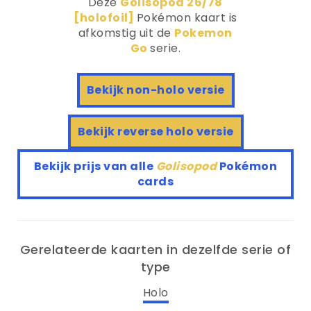
Deze
Golisopod 26/78
[holofoil]
Pokémon kaart is
afkomstig uit de
Pokemon
Go
serie.
Bekijk non-holo versie
Bekijk reverse holo versie
Bekijk prijs van alle
Golisopod
Pokémon
cards
Gerelateerde kaarten in dezelfde serie of
type
Holo