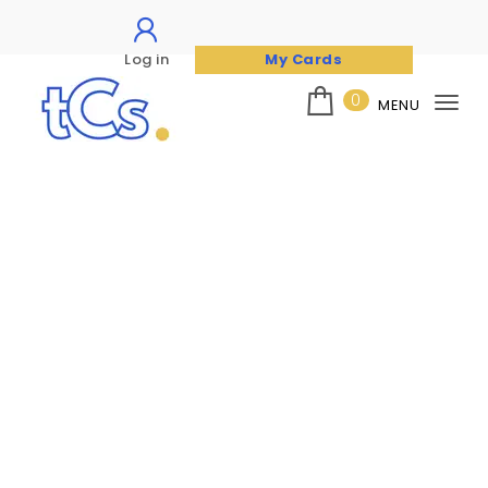
Log in
My Cards
Skip to content
0
MENU
Tog
nav
The Card Seller