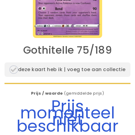
Gothitelle 75/189
deze kaart heb ik | voeg toe aan collectie
Prijs / waarde
(gemiddelde prijs)
Prijs
momenteel
niet
beschikbaar