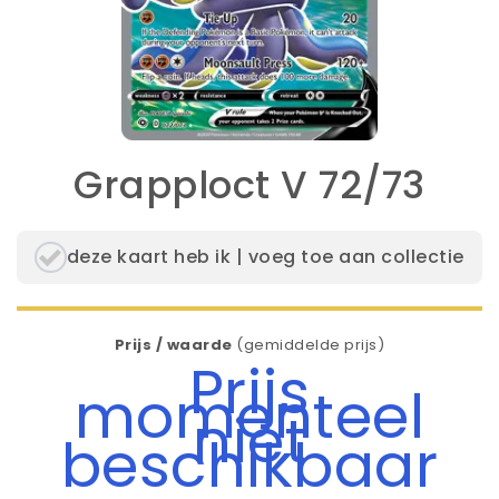
Grapploct V 72/73
deze kaart heb ik | voeg toe aan collectie
Prijs / waarde
(gemiddelde prijs)
Prijs
momenteel
niet
beschikbaar